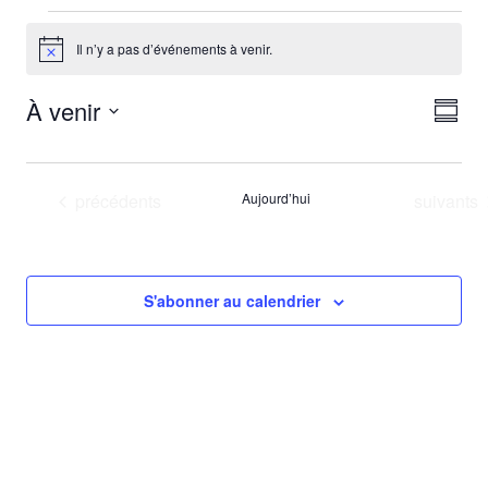
Événements
Il n’y a pas d’événements à venir.
Notice
Vu
Év
À venir
Résu
Vu
Sélectionnez
Na
la
Na
date
Événements
Événeme
précédents
Aujourd’hui
suivants
S'abonner au calendrier