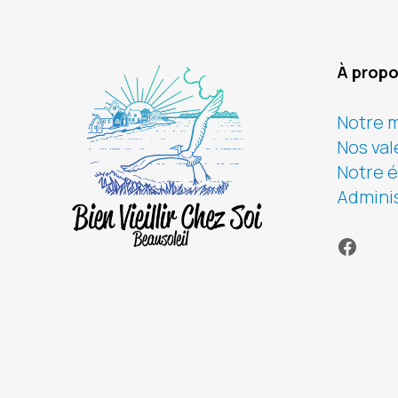
À prop
Notre m
Nos val
Notre 
Adminis
Faceb