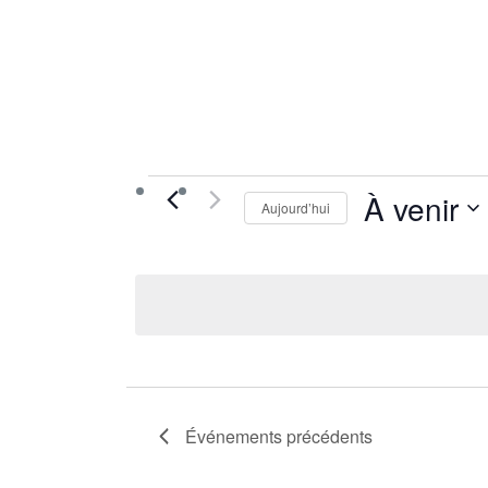
Événemen
À venir
Aujourd’hui
Sélectionn
la
date
Événements
précédents