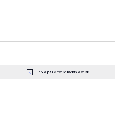
ts
ez
Il n’y a pas d’événements à venir.
Notice