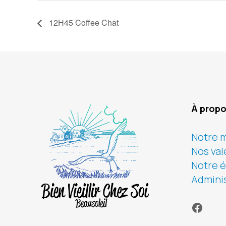
12H45 Coffee Chat
À prop
Notre m
Nos val
Notre 
Adminis
Faceb