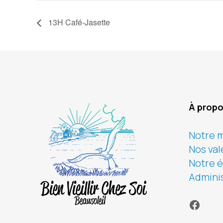
13H Café-Jasette
À prop
Notre m
Nos val
Notre 
Adminis
Faceb